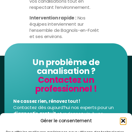
vos canalisations tout en
respectant l’environnement.
Intervention rapide :
Nos
équipes interviennent sur
l’ensemble de Bagnols-en-Forêt
et ses environs.
Un problème de
canalisation ?
Contactez un
professionnel !
Ne cassez rien, rénovez tout !
Contactez dès aujourd’hui nos experts pour un
diagnostic gratuit
et redonnez vie à vos
canalisations,
plus propres, plus durables et
Gérer le consentement
plus performantes
.